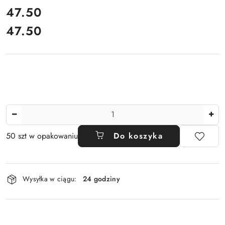
cena:
47.50
47.50
Cena:
Ilość
50 szt w opakowaniu
Do koszyka
Dostępność
Wysyłka w ciągu:
24 godziny
i
dostawa