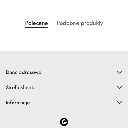
Produkty
Produkty
Polecane
Podobne produkty
Pomiń karuzelę produktów
o
o
statusie:
statusie:
Dane adresowe
Strefa klienta
Informacje