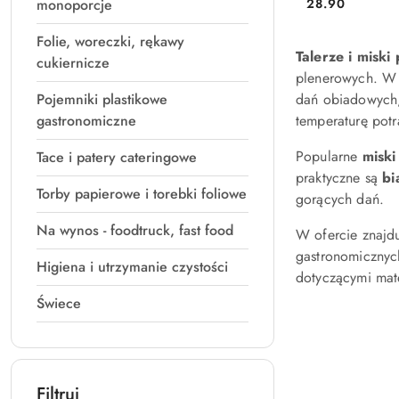
Cena:
Cena:
monoporcje
28.90
Folie, woreczki, rękawy
Talerze i miski
cukiernicze
plenerowych. W 
Pojemniki plastikowe
dań obiadowych,
gastronomiczne
temperaturę potr
Popularne
miski
Tace i patery cateringowe
praktyczne są
bi
Torby papierowe i torebki foliowe
gorących dań.
Na wynos - foodtruck, fast food
W ofercie znajd
gastronomicznyc
Higiena i utrzymanie czystości
dotyczącymi mat
Świece
Filtruj