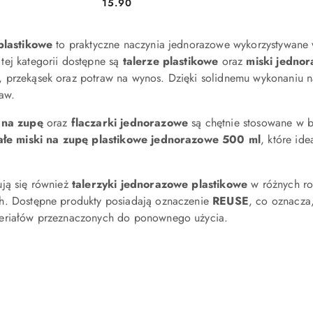
Cena:
Cena:
15.90
 plastikowe
to praktyczne naczynia jednorazowe wykorzystywane 
tej kategorii dostępne są
talerze plastikowe
oraz
miski jedno
 przekąsek oraz potraw na wynos. Dzięki solidnemu wykonaniu n
aw.
 na zupę
oraz
flaczarki jednorazowe
są chętnie stosowane w b
ałe miski na zupę plastikowe jednorazowe 500 ml
, które id
ują się również
talerzyki jednorazowe plastikowe
w różnych ro
h. Dostępne produkty posiadają oznaczenie
REUSE
, co oznacza
eriałów przeznaczonych do ponownego użycia.