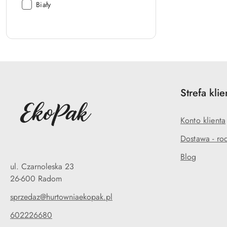
Kolor:
Biały
Strefa klie
Konto klienta
Dostawa - rod
Blog
ul. Czarnoleska 23
26-600 Radom
sprzedaz@hurtowniaekopak.pl
602226680