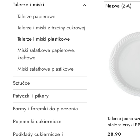
Talerze i miski
Zastosowano
Sortuj
według
sortowanie:
Talerze papierowe
Nazwa
(Z-
Talerze i miski z trzciny cukrowej
A).
Talerze i miski plastikowe
Miski sałatkowe papierowe,
kraftowe
Miski sałatkowe plastikowe
Sztućce
Patyczki i pikery
Formy i foremki do pieczenia
DO
Talerze jednora
Pojemniki cukiernicze
białe talerzyki
sztuk
Podkłady cukiernicze i
28.90