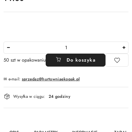
Ilość
50 szt w opakowaniu
Do koszyka
✉ e-mail:
sprzedaz@hurtowniaekopak.pl
Dostępność
Wysyłka w ciągu:
24 godziny
i
dostawa