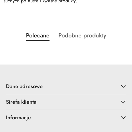
suchych po tłuste i kwaśne produkty.
Produkty
Produkty
Polecane
Podobne produkty
Pomiń karuzelę produktów
o
o
statusie:
statusie:
Dane adresowe
Strefa klienta
Informacje