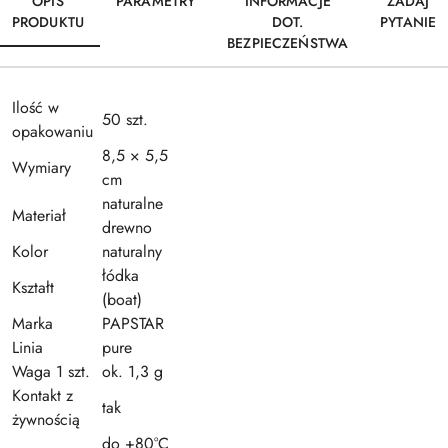
OPIS
PARAMETRY
INFORMACJE
ZADAJ
PRODUKTU
DOT.
PYTANIE
BEZPIECZEŃSTWA
Ilość w
50 szt.
opakowaniu
8,5 × 5,5
Wymiary
cm
naturalne
Materiał
drewno
Kolor
naturalny
łódka
Kształt
(boat)
Marka
PAPSTAR
Linia
pure
Waga 1 szt.
ok. 1,3 g
Kontakt z
tak
żywnością
do +80°C