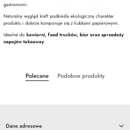
gastronomii.
Naturalny wygląd kraft podkreśla ekologiczny charakter
produktu i dobrze komponuje się z kubkami papierowymi.
Idealne do
kawiarni, food trucków, biur oraz sprzedaży
napojów takeaway
.
Produkty
Produkty
Polecane
Podobne produkty
Pomiń karuzelę produktów
o
o
statusie:
statusie:
Dane adresowe