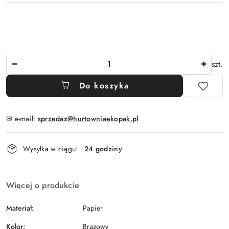
Ilość
szt.
Do koszyka
✉ e-mail:
sprzedaz@hurtowniaekopak.pl
Dostępność
Wysyłka w ciągu:
24 godziny
i
dostawa
Więcej o produkcie
Materiał:
Papier
Kolor:
Brązowy