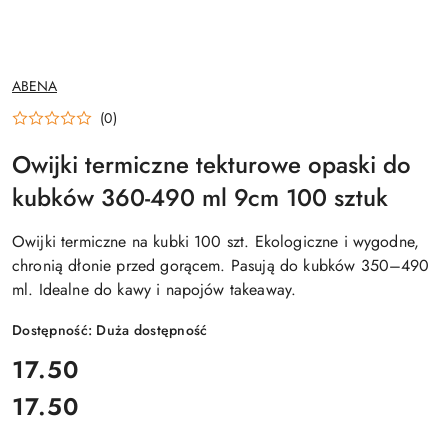
NAZWA
ABENA
PRODUCENTA:
(0)
Owijki termiczne tekturowe opaski do
kubków 360-490 ml 9cm 100 sztuk
Owijki termiczne na kubki 100 szt. Ekologiczne i wygodne,
chronią dłonie przed gorącem. Pasują do kubków 350–490
ml. Idealne do kawy i napojów takeaway.
Dostępność:
Duża dostępność
cena:
17.50
17.50
Cena: