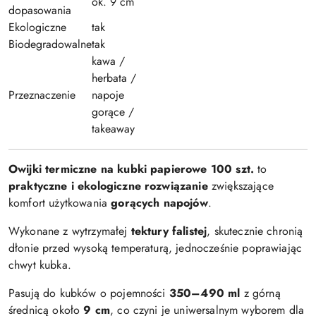
ok. 9 cm
dopasowania
Ekologiczne
tak
Biodegradowalne
tak
kawa /
herbata /
Przeznaczenie
napoje
gorące /
takeaway
Owijki termiczne na kubki papierowe 100 szt.
to
praktyczne i ekologiczne rozwiązanie
zwiększające
komfort użytkowania
gorących napojów
.
Wykonane z wytrzymałej
tektury falistej
, skutecznie chronią
dłonie przed wysoką temperaturą, jednocześnie poprawiając
chwyt kubka.
Pasują do kubków o pojemności
350–490 ml
z górną
średnicą około
9 cm
, co czyni je uniwersalnym wyborem dla