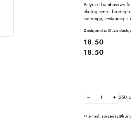
Patyczki bambusowe fi
ekologiczne i biodegra
cateringu, restauracji 
Dostępność:
Duża dostę
cena:
18.50
18.50
Cena:
Ilość
250 s
✉ e-mail:
sprzedaz@hurt
Dostępność