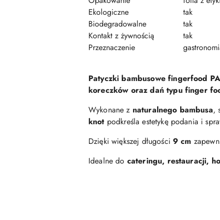
Opakowanie
folia z etyk
Ekologiczne
tak
Biodegradowalne
tak
Kontakt z żywnością
tak
Przeznaczenie
gastronomi
Patyczki bambusowe fingerfood 
koreczków oraz dań typu finger fo
Wykonane z
naturalnego bambusa
,
knot
podkreśla estetykę podania i spraw
Dzięki większej długości
9 cm
zapewnia
Idealne do
cateringu, restauracji, ho