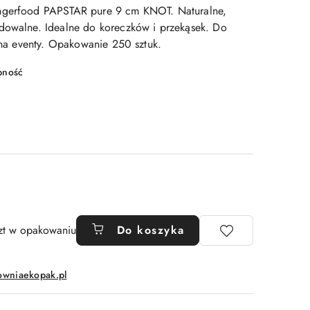
ngerfood PAPSTAR pure 9 cm KNOT. Naturalne,
dowalne. Idealne do koreczków i przekąsek. Do
i na eventy. Opakowanie 250 sztuk.
pność
zt w opakowaniu
Do koszyka
owniaekopak.pl