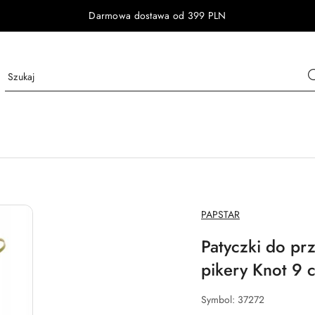
Darmowa dostawa od 399 PLN
NAZWA
PAPSTAR
PRODUCENTA:
Patyczki do pr
pikery Knot 9 
Symbol:
37272