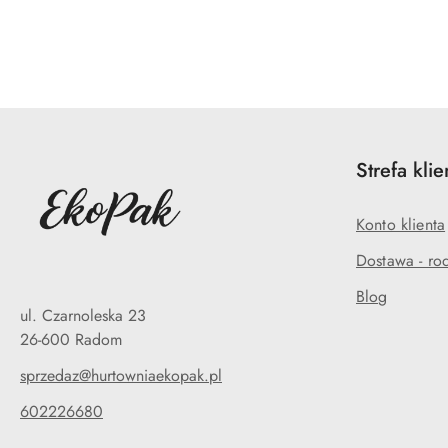
Pomiń karuzelę produktów
Strefa klie
Konto klienta
Dostawa - rod
Blog
ul. Czarnoleska 23
26-600 Radom
sprzedaz@hurtowniaekopak.pl
602226680