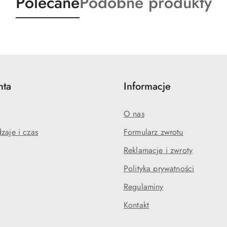
Produkty
Produkty
Polecane
Podobne produkty
o
o
statusie:
statusie:
nta
Informacje
O nas
zaje i czas
Formularz zwrotu
Reklamacje i zwroty
Polityka prywatności
Regulaminy
Kontakt