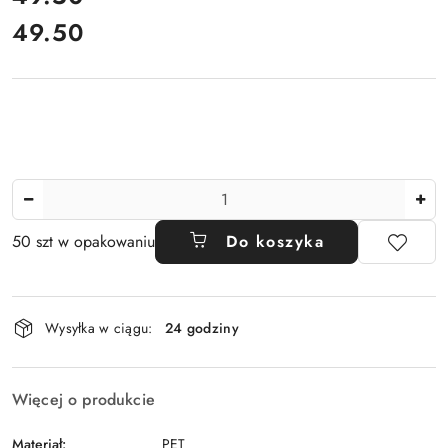
49.50
Cena:
Ilość
50 szt w opakowaniu
Do koszyka
Dostępność
Wysyłka w ciągu:
24 godziny
i
dostawa
Więcej o produkcie
Materiał:
PET