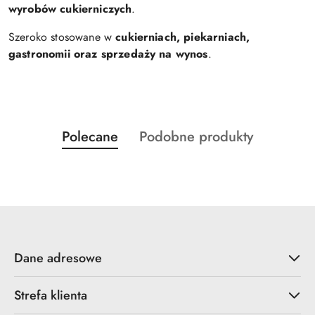
wyrobów cukierniczych
.
Szeroko stosowane w
cukierniach, piekarniach,
gastronomii oraz sprzedaży na wynos
.
Produkty
Produkty
Polecane
Podobne produkty
Pomiń karuzelę produktów
o
o
statusie:
statusie:
Dane adresowe
Strefa klienta