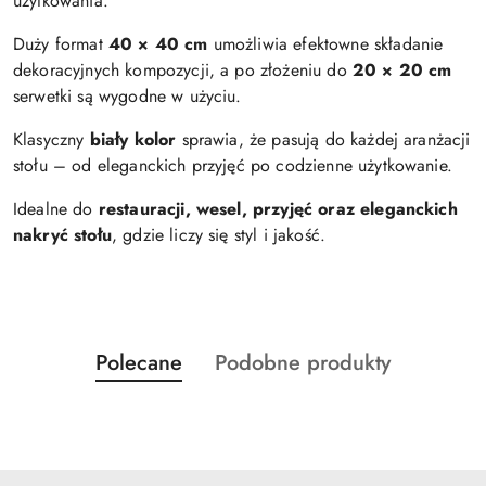
użytkowania.
Duży format
40 × 40 cm
umożliwia efektowne składanie
dekoracyjnych kompozycji, a po złożeniu do
20 × 20 cm
serwetki są wygodne w użyciu.
Klasyczny
biały kolor
sprawia, że pasują do każdej aranżacji
stołu – od eleganckich przyjęć po codzienne użytkowanie.
Idealne do
restauracji, wesel, przyjęć oraz eleganckich
nakryć stołu
, gdzie liczy się styl i jakość.
Produkty
Produkty
Polecane
Podobne produkty
Pomiń karuzelę produktów
o
o
statusie:
statusie: