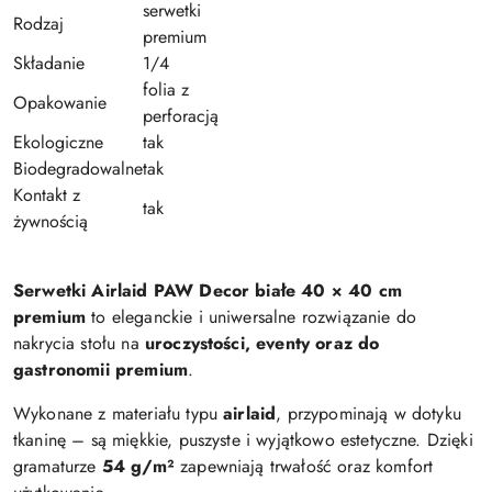
serwetki
Rodzaj
premium
Składanie
1/4
folia z
Opakowanie
perforacją
Ekologiczne
tak
Biodegradowalne
tak
Kontakt z
tak
żywnością
Serwetki Airlaid PAW Decor białe 40 × 40 cm
premium
to eleganckie i uniwersalne rozwiązanie do
nakrycia stołu na
uroczystości, eventy oraz do
gastronomii premium
.
Wykonane z materiału typu
airlaid
, przypominają w dotyku
tkaninę – są miękkie, puszyste i wyjątkowo estetyczne. Dzięki
gramaturze
54 g/m²
zapewniają trwałość oraz komfort