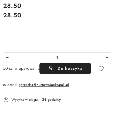
cena:
28.50
28.50
Cena:
Ilość
50 szt w opakowaniu
Do koszyka
✉ e-mail:
sprzedaz@hurtowniaekopak.pl
Dostępność
Wysyłka w ciągu:
24 godziny
i
dostawa