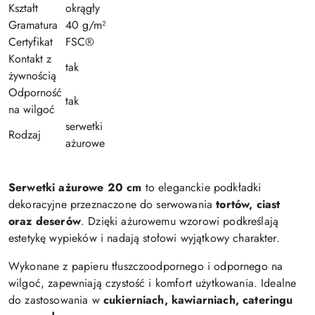
Kształt
okrągły
Gramatura
40 g/m²
Certyfikat
FSC®
Kontakt z
tak
żywnością
Odporność
tak
na wilgoć
serwetki
Rodzaj
ażurowe
Serwetki ażurowe 20 cm
to eleganckie podkładki
dekoracyjne przeznaczone do serwowania
tortów, ciast
oraz deserów
. Dzięki ażurowemu wzorowi podkreślają
estetykę wypieków i nadają stołowi wyjątkowy charakter.
Wykonane z papieru tłuszczoodpornego i odpornego na
wilgoć, zapewniają czystość i komfort użytkowania. Idealne
do zastosowania w
cukierniach, kawiarniach, cateringu