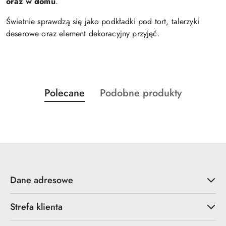
oraz w domu
.
Świetnie sprawdzą się jako podkładki pod tort, talerzyki
deserowe oraz element dekoracyjny przyjęć.
Produkty
Produkty
Polecane
Podobne produkty
Pomiń karuzelę produktów
o
o
statusie:
statusie:
Dane adresowe
Strefa klienta