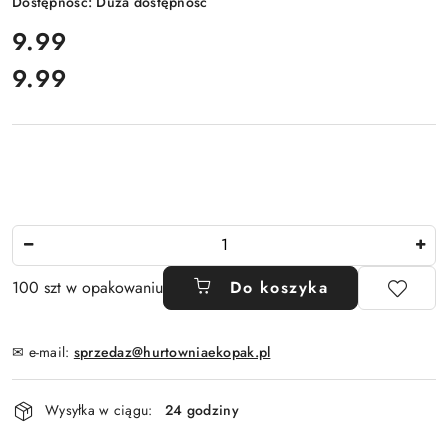
Dostępność:
Duża dostępność
cena:
9.99
9.99
Cena:
Ilość
100 szt w opakowaniu
Do koszyka
✉ e-mail:
sprzedaz@hurtowniaekopak.pl
Dostępność
Wysyłka w ciągu:
24 godziny
i
dostawa