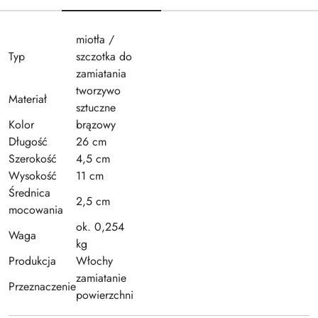
miotła /
Typ
szczotka do
zamiatania
tworzywo
Materiał
sztuczne
Kolor
brązowy
Długość
26 cm
Szerokość
4,5 cm
Wysokość
11 cm
Średnica
2,5 cm
mocowania
ok. 0,254
Waga
kg
Produkcja
Włochy
zamiatanie
Przeznaczenie
powierzchni