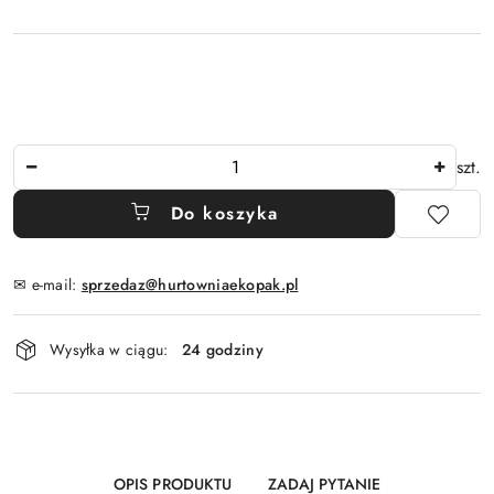
Ilość
szt.
Do koszyka
✉ e-mail:
sprzedaz@hurtowniaekopak.pl
Dostępność
Wysyłka w ciągu:
24 godziny
i
dostawa
OPIS PRODUKTU
ZADAJ PYTANIE