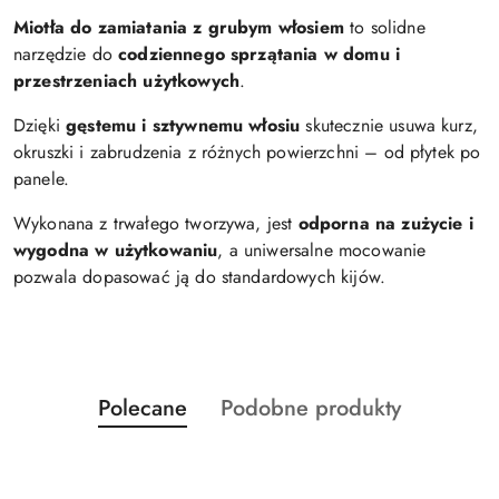
Miotła do zamiatania z grubym włosiem
to solidne
narzędzie do
codziennego sprzątania w domu i
przestrzeniach użytkowych
.
Dzięki
gęstemu i sztywnemu włosiu
skutecznie usuwa kurz,
okruszki i zabrudzenia z różnych powierzchni – od płytek po
panele.
Wykonana z trwałego tworzywa, jest
odporna na zużycie i
wygodna w użytkowaniu
, a uniwersalne mocowanie
pozwala dopasować ją do standardowych kijów.
Produkty
Produkty
Polecane
Podobne produkty
Pomiń karuzelę produktów
o
o
statusie:
statusie: