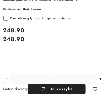
Dostępność:
Brak towaru
Powiadom gdy produkt będzie dostępny
cena:
248.90
248.90
Cena:
Ilość
Karton zbiorczy
Do koszyka
Dostępność