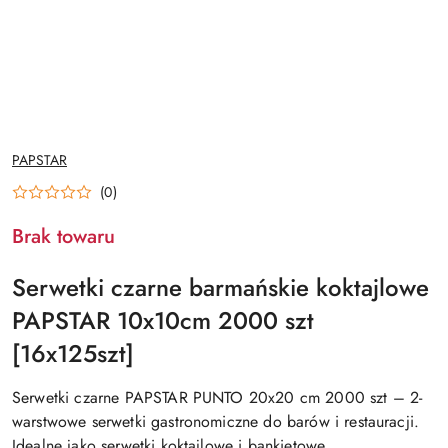
NAZWA
PAPSTAR
PRODUCENTA:
(0)
Brak towaru
Serwetki czarne barmańskie koktajlowe
PAPSTAR 10x10cm 2000 szt
[16x125szt]
Serwetki czarne PAPSTAR PUNTO 20x20 cm 2000 szt – 2-
warstwowe serwetki gastronomiczne do barów i restauracji.
Idealne jako serwetki koktajlowe i bankietowe.