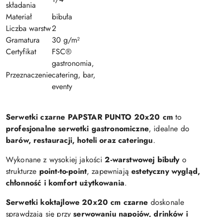
składania
Materiał
bibuła
Liczba warstw
2
Gramatura
30 g/m²
Certyfikat
FSC®
gastronomia,
Przeznaczenie
catering, bar,
eventy
Serwetki czarne PAPSTAR PUNTO 20x20 cm
to
profesjonalne serwetki gastronomiczne
, idealne do
barów, restauracji, hoteli oraz cateringu
.
Wykonane z wysokiej jakości
2-warstwowej bibuły
o
strukturze
point-to-point
, zapewniają
estetyczny wygląd,
chłonność i komfort użytkowania
.
Serwetki koktajlowe 20x20 cm czarne
doskonale
sprawdzają się przy
serwowaniu napojów, drinków i