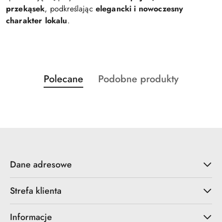
przekąsek
, podkreślając
elegancki i nowoczesny
charakter lokalu
.
Produkty
Produkty
Polecane
Podobne produkty
Pomiń karuzelę produktów
o
o
statusie:
statusie:
Dane adresowe
Strefa klienta
Informacje