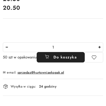
20.50
Cena:
Ilość
50 szt w opakowaniu
Do koszyka
✉ e-mail:
sprzedaz@hurtowniaekopak.pl
Dostępność
Wysyłka w ciągu:
24 godziny
i
dostawa