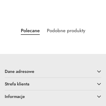
Produkty
Produkty
Polecane
Podobne produkty
Pomiń karuzelę produktów
o
o
statusie:
statusie:
Dane adresowe
Strefa klienta
Informacje