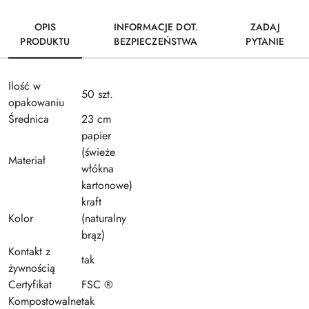
OPIS
INFORMACJE DOT.
ZADAJ
PRODUKTU
BEZPIECZEŃSTWA
PYTANIE
Ilość w
50 szt.
opakowaniu
Średnica
23 cm
papier
(świeże
Materiał
włókna
kartonowe)
kraft
Kolor
(naturalny
brąz)
Kontakt z
tak
żywnością
Certyfikat
FSC ®
Kompostowalne
tak