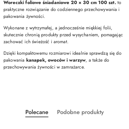
Woreczki foliowe śniadaniowe 20 × 30 cm 100 szt.
to
praktyczne rozwiązanie do codziennego przechowywania i
pakowania żywności.
Wykonane z wytrzymałej, a jednocześnie miękkiej folii,
skutecznie chronią produkty przed wysychaniem, pomagając
zachować ich świeżość i aromat.
Dzięki kompaktowemu rozmiarowi idealnie sprawdzą się do
pakowania
kanapek, owoców i warzyw
, a także do
przechowywania żywności w zamrażarce.
Produkty
Produkty
Polecane
Podobne produkty
Pomiń karuzelę produktów
o
o
statusie:
statusie: