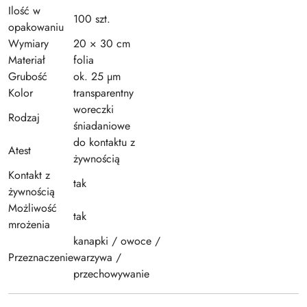
Ilość w
100 szt.
opakowaniu
Wymiary
20 × 30 cm
Materiał
folia
Grubość
ok. 25 µm
Kolor
transparentny
woreczki
Rodzaj
śniadaniowe
do kontaktu z
Atest
żywnością
Kontakt z
tak
żywnością
Możliwość
tak
mrożenia
kanapki / owoce /
Przeznaczenie
warzywa /
przechowywanie