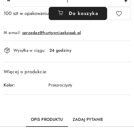
100 szt w opakowaniu
Do koszyka
✉ e-mail:
sprzedaz@hurtowniaekopak.pl
Dostępność
Wysyłka w ciągu:
24 godziny
i
dostawa
Więcej o produkcie
Kolor:
Przezroczysty
OPIS PRODUKTU
ZADAJ PYTANIE