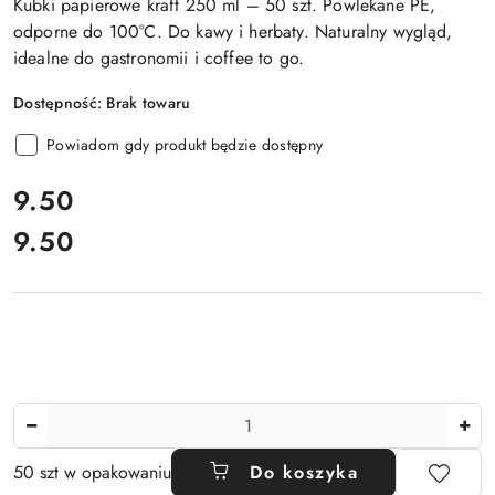
Kubki papierowe kraft 250 ml – 50 szt. Powlekane PE,
odporne do 100°C. Do kawy i herbaty. Naturalny wygląd,
idealne do gastronomii i coffee to go.
Dostępność:
Brak towaru
Powiadom gdy produkt będzie dostępny
cena:
9.50
9.50
Cena:
Ilość
50 szt w opakowaniu
Do koszyka