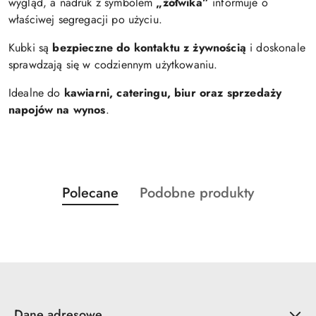
wygląd, a nadruk z symbolem
„żółwika”
informuje o
właściwej segregacji po użyciu.
Kubki są
bezpieczne do kontaktu z żywnością
i doskonale
sprawdzają się w codziennym użytkowaniu.
Idealne do
kawiarni, cateringu, biur oraz sprzedaży
napojów na wynos
.
Produkty
Produkty
Polecane
Podobne produkty
Pomiń karuzelę produktów
o
o
statusie:
statusie:
Dane adresowe