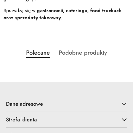
Sprawdzą się w
gastronomii, cateringu, food truckach
oraz sprzedaży takeaway
.
Produkty
Produkty
Polecane
Podobne produkty
Pomiń karuzelę produktów
o
o
statusie:
statusie:
Dane adresowe
Strefa klienta