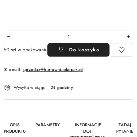
Ilość
50 szt w opakowaniu
Do koszyka
✉ e-mail:
sprzedaz@hurtowniaekopak.pl
Dostępność
Wysyłka w ciągu:
24 godziny
i
dostawa
OPIS
PARAMETRY
INFORMACJE
ZADAJ
PRODUKTU
DOT.
PYTANIE