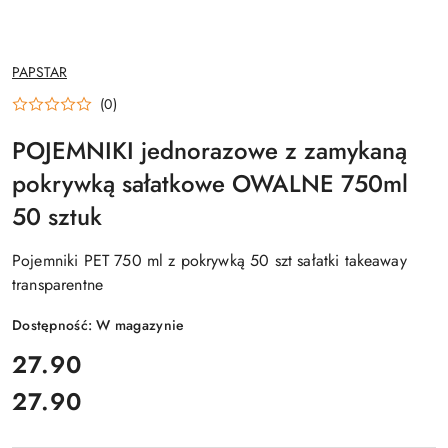
NAZWA
PAPSTAR
PRODUCENTA:
(0)
POJEMNIKI jednorazowe z zamykaną
pokrywką sałatkowe OWALNE 750ml
50 sztuk
Pojemniki PET 750 ml z pokrywką 50 szt sałatki takeaway
transparentne
Dostępność:
W magazynie
cena:
27.90
27.90
Cena: