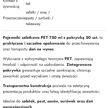
Kontakt z
tak
żywnością
sałatki / sosy /
Przeznaczenie
pasty / surówki /
takeaway
Pojemniki sałatkowe PET 750 ml z pokrywką 50 szt.
to
praktyczne i szczelne opakowania
do przechowywania
oraz transportu
dań na wynos
.
Wykonane z wytrzymałego tworzywa
PET
, zapewniają
trwałość i odporność na uszkodzenia.
Zintegrowana
pokrywka
gwarantuje szczelne zamknięcie, chroniąc
zawartość przed wyciekiem i utratą świeżości.
Transparentna konstrukcja
pozwala na estetyczną
prezentację produktów oraz łatwą identyfikację zawartości.
Idealne do
sałatek, past, sosów, surówek oraz dań
garmażeryjnych
.