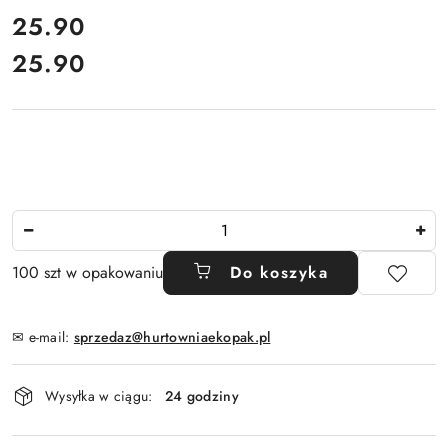
cena:
25.90
25.90
Cena:
Ilość
100 szt w opakowaniu
Do koszyka
✉ e-mail:
sprzedaz@hurtowniaekopak.pl
Dostępność
Wysyłka w ciągu:
24 godziny
i
dostawa