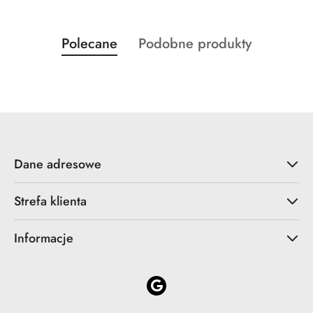
Produkty
Produkty
Polecane
Podobne produkty
Pomiń karuzelę produktów
o
o
statusie:
statusie:
Dane adresowe
Strefa klienta
Informacje