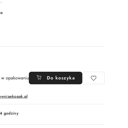
.
ie
t w opakowaniu
Do koszyka
owniaekopak.pl
4 godziny