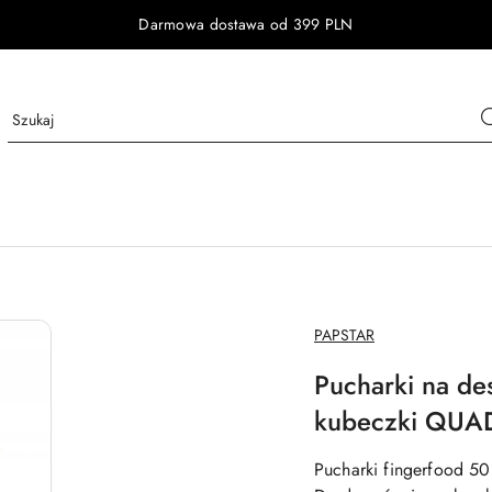
Darmowa dostawa od 399 PLN
NAZWA
PAPSTAR
PRODUCENTA:
Pucharki na de
kubeczki QUAD
Pucharki fingerfood 50