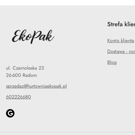
Strefa klie
Konto klienta
Dostawa - rod
Blog
ul. Czarnoleska 23
26-600 Radom
sprzedaz@hurtowniaekopak.pl
602226680