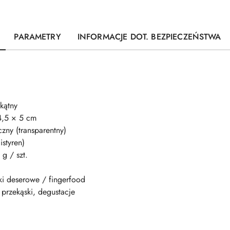
PARAMETRY
INFORMACJE DOT. BEZPIECZEŃSTWA
kątny
4,5 × 5 cm
iczny (transparentny)
istyren)
 g / szt.
ki deserowe / fingerfood
 przekąski, degustacje