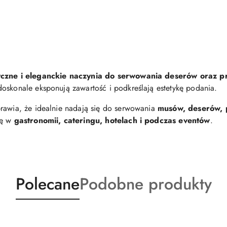
yczne i eleganckie naczynia do serwowania deserów oraz p
doskonale eksponują zawartość i podkreślają estetykę podania.
rawia, że idealnie nadają się do serwowania
musów, deserów, 
ię w
gastronomii, cateringu, hotelach i podczas eventów
.
Produkty
Produkty
Polecane
Podobne produkty
o
o
statusie:
statusie: