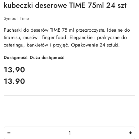
kubeczki deserowe TIME 75ml 24 szt
Symbol:
Time
Pucharki do deserów TIME 75 ml przezroczyste. Idealne do
tiramisu, musów i finger food. Eleganckie i praktyczne do
cateringu, bankietów i przyjęć. Opakowanie 24 sztuki.
Dostępność:
Duża dostępność
cena:
13.90
13.90
Cena:
Ilość