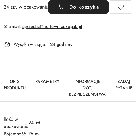
24 szt. w opakowaniu
Do koszyka
✉ e-mail:
sprzedaz@hurtowniaekopak.pl
Dostępność
Wysyłka w ciągu:
24 godziny
i
dostawa
OPIS
PARAMETRY
INFORMACJE
ZADAJ
PRODUKTU
DOT.
PYTANIE
BEZPIECZEŃSTWA
Ilość w
24 szt.
opakowaniu
Pojemność
75 ml