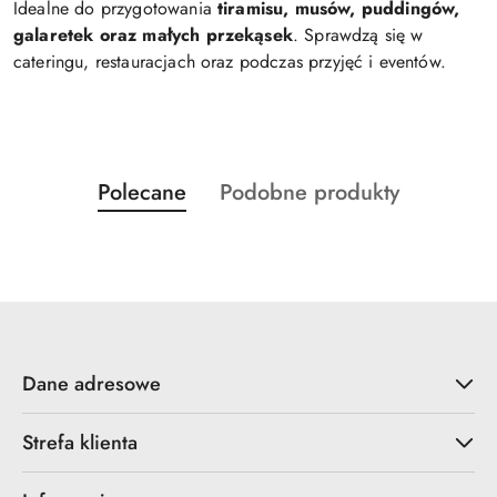
Idealne do przygotowania
tiramisu, musów, puddingów,
galaretek oraz małych przekąsek
. Sprawdzą się w
cateringu, restauracjach oraz podczas przyjęć i eventów.
Produkty
Produkty
Polecane
Podobne produkty
Pomiń karuzelę produktów
o
o
statusie:
statusie:
Dane adresowe
Strefa klienta